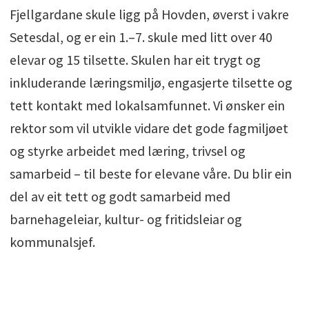
Fjellgardane skule ligg på Hovden, øverst i vakre
Sted: Norge, Agder, Arendal
Setesdal, og er ein 1.–7. skule med litt over 40
elevar og 15 tilsette. Skulen har eit trygt og
Arbeidsplass: Bykle
inkluderande læringsmiljø, engasjerte tilsette og
Ansettelsestype: Fulltid
tett kontakt med lokalsamfunnet. Vi ønsker ein
rektor som vil utvikle vidare det gode fagmiljøet
Arbeidssted: On-site
og styrke arbeidet med læring, trivsel og
Nettside:
www.bykle.kommune.no/
samarbeid – til beste for elevane våre. Du blir ein
del av eit tett og godt samarbeid med
Sektor: Offentlig
barnehageleiar, kultur- og fritidsleiar og
kommunalsjef.
Stillingstype: Fast
Søknadsfrist: 11. juni 2026