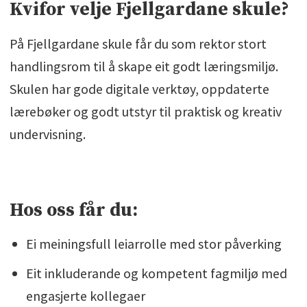
Kvifor velje Fjellgardane skule?
Kontaktperson: Knut Handeland,
På Fjellgardane skule får du som rektor stort
knut.handeland@personalhuset.no
handlingsrom til å skape eit godt læringsmiljø.
Skulen har gode digitale verktøy, oppdaterte
lærebøker og godt utstyr til praktisk og kreativ
undervisning.
Hos oss får du:
Ei meiningsfull leiarrolle med stor påverking
Eit inkluderande og kompetent fagmiljø med
engasjerte kollegaer