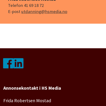
beslutningsvegar og tett samarbeid
Telefon 41 69 18 72
E-post
utdanning@hsmedia.no
Bykle kommune som arbeidsgivar
Kommunen er organisert på tre nivå:
kommunedirektør med stab, tre
kommunalområde og sju tenesteeiningar
Kommunen har om lag 190 tilsette
Det er kort avstand mellom leiar og tilsett
Kommunen er ein IA-bedrift
Annonsekontakt i HS Media
Frida Robertsen Mostad