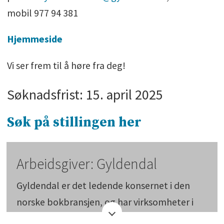
mobil 977 94 381
Hjemmeside
Vi ser frem til å høre fra deg!
Søknadsfrist: 15. april 2025
Søk på stillingen her
Arbeidsgiver: Gyldendal
Gyldendal er det ledende konsernet i den
norske bokbransjen, og har virksomheter i
alle ledd i verdikjeden, fra forlag og