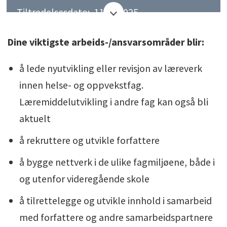
Tiltredelsesdato: 11.08.2025
Arbeidsgiver: Gyldendal
Dine viktigste arbeids-/ansvarsområder blir:
Sted: Oslo
Stillingstittel: Redaktør Yrkesfag
å lede nyutvikling eller revisjon av læreverk
Heltid / Deltid: Heltid
innen helse- og oppvekstfag.
Ansettelsesform: Fast
Læremiddelutvikling i andre fag kan også bli
aktuelt
å rekruttere og utvikle forfattere
å bygge nettverk i de ulike fagmiljøene, både i
og utenfor videregående skole
å tilrettelegge og utvikle innhold i samarbeid
med forfattere og andre samarbeidspartnere