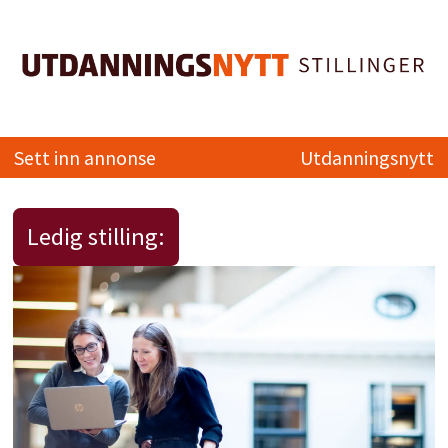
Sett inn annonse
Utdanningsnytt
Ledig stilling: