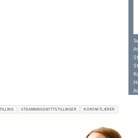
Sø
A
S
St
K
He
An
TILLING
UTDANNINGSNYTTSTILLINGER
KONTAKTLÆRER