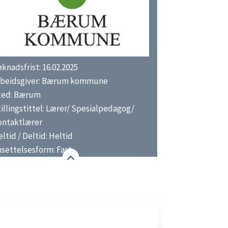
knadsfrist: 16.02.2025
rbeidsgiver: Bærum kommune
ted: Bærum
illingstittel: Lærer/ Spesialpedagog/
ontaktlærer
ltid / Deltid: Heltid
settelsesform: Fast