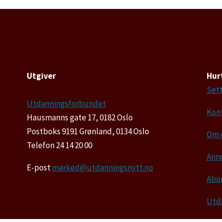
Utgiver
Hur
Sett
Utdanningsforbundet
Kon
Hausmanns gate 17, 0182 Oslo
Postboks 9191 Grønland, 0134 Oslo
Om 
Telefon 24 14 20 00
Ann
E-post
marked@utdanningsnytt.no
Abo
Utd