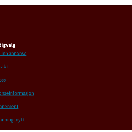
tigvalg
 inn annonse
takt
oss
onseinformasjon
nnement
anningsnytt