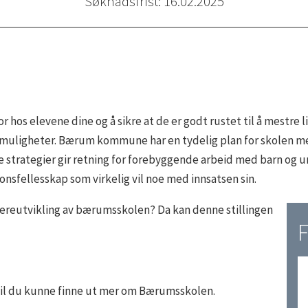
Søknadsfrist: 16.02.2025
r hos elevene dine og å sikre at de er godt rustet til å mestre l
e muligheter. Bærum kommune har en tydelig plan for skolen m
 strategier gir retning for forebyggende arbeid med barn og u
jonsfellesskap som virkelig vil noe med innsatsen sin.
ereutvikling av bærumsskolen? Da kan denne stillingen
F
il du kunne finne ut mer om Bærumsskolen.