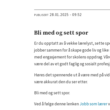
28.01.2025 - 09:52
PUBLISERT
Bli med og sett spor
Er du opptatt av å vekke lærelyst, sette spo
jobber sammen for å skape gode liv og lik
med engasjement for skolens oppdrag. Våre
være del av et godt faglig og sosialt profes
Høres det spennende ut å være med på vid
være akkurat den du ser etter.
Bli med og sett spor.
Ved å følge denne lenken
Jobb som lærer
v